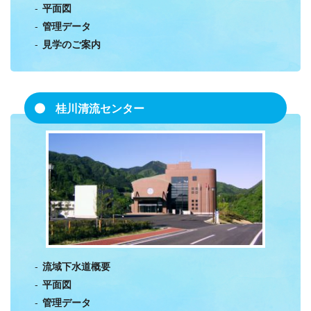
平面図
管理データ
見学のご案内
桂川清流センター
流域下水道概要
平面図
管理データ