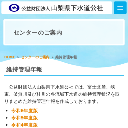
センターのご案内
HOME
＞
センターのご案内
＞
維持管理年報
維持管理年報
公益財団法人山梨県下水道公社では、富士北麓、峡
東、釜無川及び桂川の各流域下水道の維持管理状況を取
りまとめた維持管理年報を作成しております。
令和6年度版
令和5年度版
令和4年度版