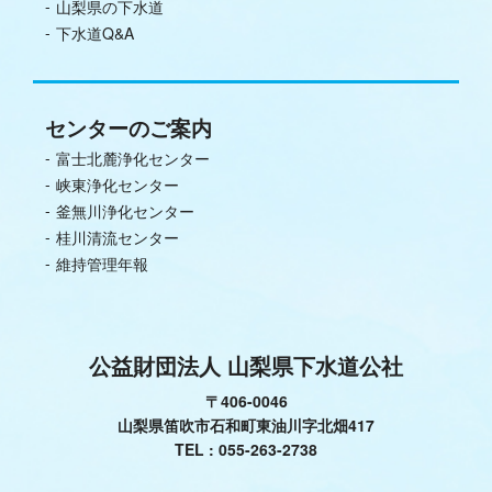
山梨県の下水道
下水道Q&A
センターのご案内
富士北麓浄化センター
峡東浄化センター
釜無川浄化センター
桂川清流センター
維持管理年報
公益財団法人 山梨県下水道公社
〒406-0046
山梨県笛吹市石和町東油川字北畑417
TEL :
055-263-2738